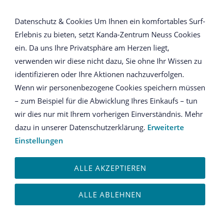
NAVIGATION ÖFFNEN
Datenschutz & Cookies Um Ihnen ein komfortables Surf-
Erlebnis zu bieten, setzt Kanda-Zentrum Neuss Cookies
S.U.F.I. - Schule der
ein. Da uns Ihre Privatsphäre am Herzen liegt,
verwenden wir diese nicht dazu, Sie ohne Ihr Wissen zu
Intuition
identifizieren oder Ihre Aktionen nachzuverfolgen.
Wenn wir personenbezogene Cookies speichern müssen
HINTERGRUND
– zum Beispiel für die Abwicklung Ihres Einkaufs – tun
wir dies nur mit Ihrem vorherigen Einverständnis. Mehr
Die Lehren der Sufii – Wer sind die Sufii?
dazu in unserer Datenschutzerklärung.
Erweiterte
Einstellungen
«Der Körper gleicht einem Brief. Wirf einen Blick hinein
und sieh dir an, ob dieser Brief den Blick des Schöpfers
verdient.Tritt zur Seite und lies den Inhalt des Briefes
ALLE AKZEPTIEREN
erneut. Wenn dieser Brief es nicht verdient, dass der
Schöpfer seinen Blick hineinwirft, lösche den Inhalt.
ALLE ABLEHNEN
Ändere ihn und schreibe einen neuen Brief. Einen Brief