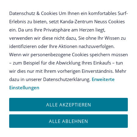
NAVIGATION ÖFFNEN
Datenschutz & Cookies Um Ihnen ein komfortables Surf-
Erlebnis zu bieten, setzt Kanda-Zentrum Neuss Cookies
Meisterklasse
ein. Da uns Ihre Privatsphäre am Herzen liegt,
verwenden wir diese nicht dazu, Sie ohne Ihr Wissen zu
Produkt-ID: M-01
identifizieren oder Ihre Aktionen nachzuverfolgen.
Wenn wir personenbezogene Cookies speichern müssen
– zum Beispiel für die Abwicklung Ihres Einkaufs – tun
wir dies nur mit Ihrem vorherigen Einverständnis. Mehr
30,00 EUR
dazu in unserer Datenschutzerklärung.
Erweiterte
incl. 19% USt. zzgl. Versand
Einstellungen
ALLE AKZEPTIEREN
Teilnahme Dauer::
ALLE ABLEHNEN
Anzahl: