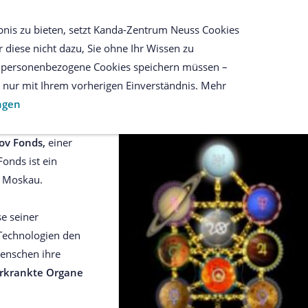
SEMINARE
UNSER WEBSHOP
W
bnis zu bieten, setzt Kanda-Zentrum Neuss Cookies
 diese nicht dazu, Sie ohne Ihr Wissen zu
ir personenbezogene Cookies speichern müssen –
es nur mit Ihrem vorherigen Einverständnis. Mehr
ungen
ov Fonds,
einer
onds ist ein
n Moskau.
se seiner
Technologien den
enschen ihre
rkrankte Organe