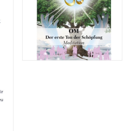
g
ir
eu