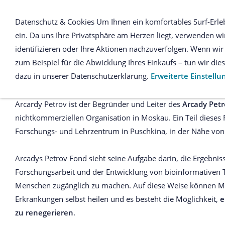
Datenschutz & Cookies Um Ihnen ein komfortables Surf-Erle
ein. Da uns Ihre Privatsphäre am Herzen liegt, verwenden wir
Petrov Schule
identifizieren oder Ihre Aktionen nachzuverfolgen. Wenn w
zum Beispiel für die Abwicklung Ihres Einkaufs – tun wir di
dazu in unserer Datenschutzerklärung.
Erweiterte Einstell
HINTERGRUND
Arcardy Petrov ist der Begründer und Leiter des
Arcady Petr
nichtkommerziellen Organisation in Moskau. Ein Teil dieses F
Forschungs- und Lehrzentrum in Puschkina, in der Nähe vo
Arcadys Petrov Fond sieht seine Aufgabe darin, die Ergebnis
Forschungsarbeit und der Entwicklung von bioinformativen 
Menschen zugänglich zu machen. Auf diese Weise können M
Erkrankungen selbst heilen und es besteht die Möglichkeit,
e
zu renegerieren
.