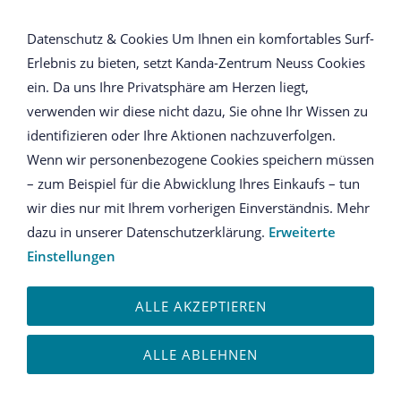
NAVIGATION ÖFFNEN
Datenschutz & Cookies Um Ihnen ein komfortables Surf-
Erlebnis zu bieten, setzt Kanda-Zentrum Neuss Cookies
Von den Zehen bis zur
ein. Da uns Ihre Privatsphäre am Herzen liegt,
verwenden wir diese nicht dazu, Sie ohne Ihr Wissen zu
Hüfte Band 1 - Hock
identifizieren oder Ihre Aktionen nachzuverfolgen.
Wenn wir personenbezogene Cookies speichern müssen
– zum Beispiel für die Abwicklung Ihres Einkaufs – tun
wir dies nur mit Ihrem vorherigen Einverständnis. Mehr
dazu in unserer Datenschutzerklärung.
Erweiterte
Einstellungen
ALLE AKZEPTIEREN
ALLE ABLEHNEN
Es steht fest: Annähernd 90 Prozent aller Schmerzen in