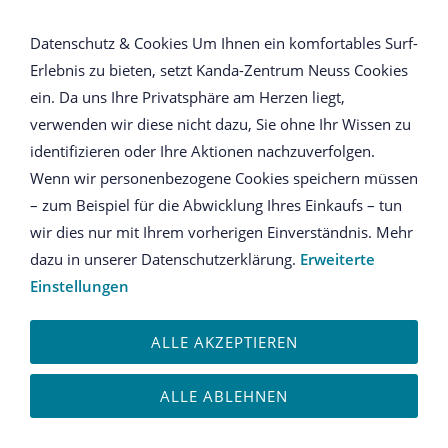
NAVIGATION ÖFFNEN
Datenschutz & Cookies Um Ihnen ein komfortables Surf-
Erlebnis zu bieten, setzt Kanda-Zentrum Neuss Cookies
Jetzt buchen
ein. Da uns Ihre Privatsphäre am Herzen liegt,
verwenden wir diese nicht dazu, Sie ohne Ihr Wissen zu
Kombiseminar Level 1 &
identifizieren oder Ihre Aktionen nachzuverfolgen.
2
Wenn wir personenbezogene Cookies speichern müssen
– zum Beispiel für die Abwicklung Ihres Einkaufs – tun
wir dies nur mit Ihrem vorherigen Einverständnis. Mehr
Kombikurs Level 1 & 2
dazu in unserer Datenschutzerklärung.
Erweiterte
In diesem Seminar werden Ihnen in komprimierter
Einstellungen
Form aufbauend auf die erlernten Kenntnisse im
Basisseminar weitere bioinformative Technologien
ALLE AKZEPTIEREN
vermittelt. Der Schwerpunkt liegt dabei beim Erlernen,
wie und auf welche Weise ein Übergang von
ALLE ABLEHNEN
bioenergetischen zu bioinformativen Technologien
stattfinden kann.