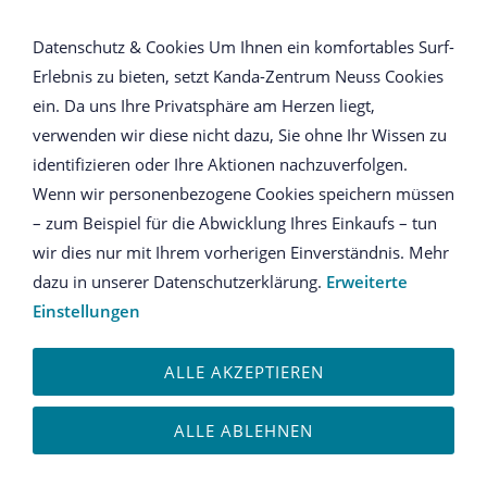
NAVIGATION ÖFFNEN
Datenschutz & Cookies Um Ihnen ein komfortables Surf-
Erlebnis zu bieten, setzt Kanda-Zentrum Neuss Cookies
Bücher zu S.U.F.I. -
ein. Da uns Ihre Privatsphäre am Herzen liegt,
verwenden wir diese nicht dazu, Sie ohne Ihr Wissen zu
Schule der Intuition
identifizieren oder Ihre Aktionen nachzuverfolgen.
Wenn wir personenbezogene Cookies speichern müssen
Der Weg - Erfahre bewusst Deine Fähigkeiten
– zum Beispiel für die Abwicklung Ihres Einkaufs – tun
wir dies nur mit Ihrem vorherigen Einverständnis. Mehr
dazu in unserer Datenschutzerklärung.
Erweiterte
Einstellungen
ALLE AKZEPTIEREN
ALLE ABLEHNEN